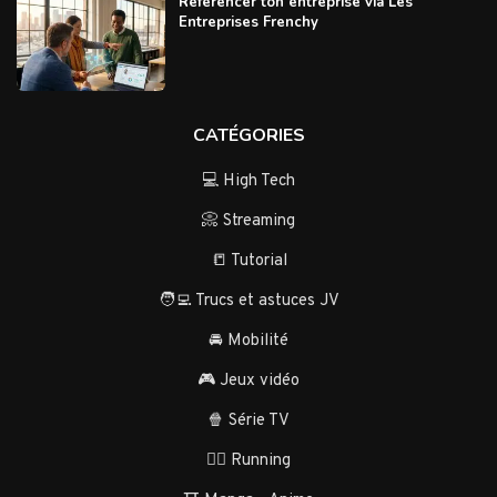
Référencer ton entreprise via Les
Entreprises Frenchy
CATÉGORIES
💻 High Tech
📀 Streaming
📒 Tutorial
🧑‍💻 Trucs et astuces JV
🚘 Mobilité
🎮 Jeux vidéo
🍿 Série TV
🏃‍♂️ Running