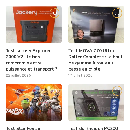
9.0
9.0
Test Jackery Explorer
Test MOVA Z70 Ultra
2000 V2 : le bon
Roller Complete : le haut
compromis entre
de gamme à rouleau
puissance et transport ?
passé au crible
22 juillet 2026
17 juillet 2026
8.0
9.0
Test Star Fox sur
Test du Rheidon PC200