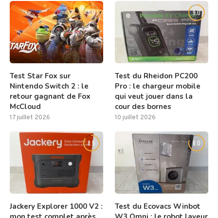
8.0
9.0
Test Star Fox sur
Test du Rheidon PC200
Nintendo Switch 2 : le
Pro : le chargeur mobile
retour gagnant de Fox
qui veut jouer dans la
McCloud
cour des bornes
17 juillet 2026
10 juillet 2026
8.5
8.0
Jackery Explorer 1000 V2 :
Test du Ecovacs Winbot
mon test complet après
W3 Omni : le robot laveur