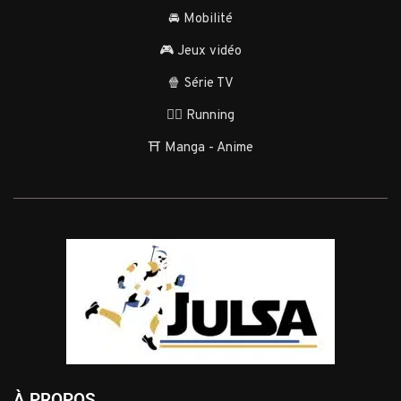
🚘 Mobilité
🎮 Jeux vidéo
🍿 Série TV
🏃‍♂️ Running
⛩️ Manga - Anime
À PROPOS...