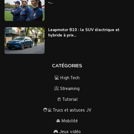
–...
Leapmotor B10 : le SUV électrique et
hybride à prix...
CATÉGORIES
💻 High Tech
📀 Streaming
📒 Tutorial
🧑‍💻 Trucs et astuces JV
🚘 Mobilité
🎮 Jeux vidéo