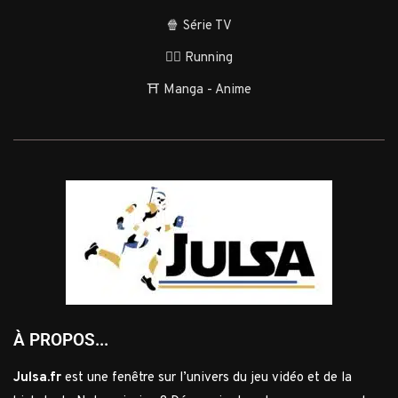
🍿 Série TV
🏃‍♂️ Running
⛩️ Manga - Anime
À PROPOS...
Julsa.fr
est une fenêtre sur l’univers du jeu vidéo et de la