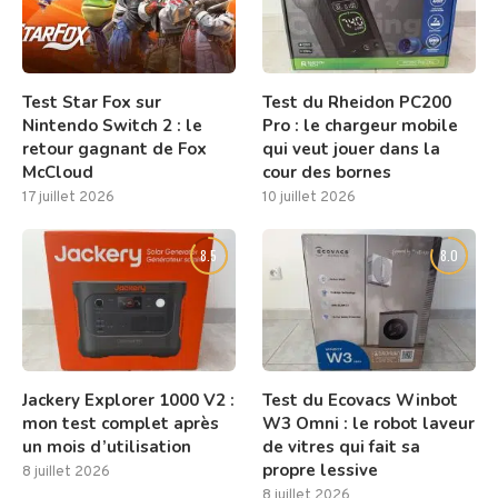
Test Star Fox sur
Test du Rheidon PC200
Nintendo Switch 2 : le
Pro : le chargeur mobile
retour gagnant de Fox
qui veut jouer dans la
McCloud
cour des bornes
17 juillet 2026
10 juillet 2026
8.5
8.0
Jackery Explorer 1000 V2 :
Test du Ecovacs Winbot
mon test complet après
W3 Omni : le robot laveur
un mois d’utilisation
de vitres qui fait sa
propre lessive
8 juillet 2026
8 juillet 2026