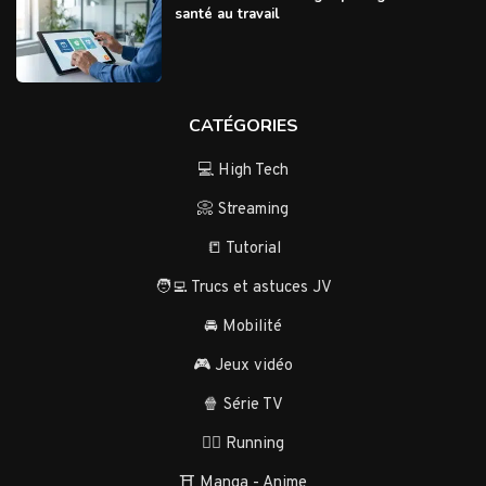
santé au travail
CATÉGORIES
💻 High Tech
📀 Streaming
📒 Tutorial
🧑‍💻 Trucs et astuces JV
🚘 Mobilité
🎮 Jeux vidéo
🍿 Série TV
🏃‍♂️ Running
⛩️ Manga - Anime