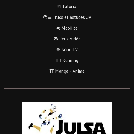
📒 Tutorial
🧑‍💻 Trucs et astuces JV
🚘 Mobilité
🎮 Jeux vidéo
🍿 Série TV
🏃‍♂️ Running
⛩️ Manga - Anime