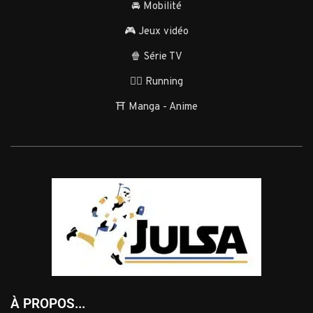
🚘 Mobilité
🎮 Jeux vidéo
🍿 Série TV
🏃‍♂️ Running
⛩️ Manga - Anime
À PROPOS...