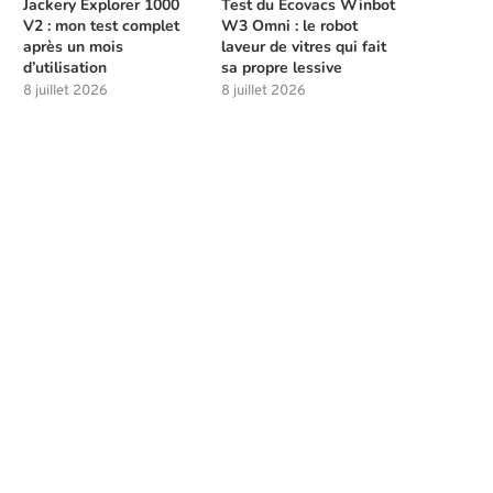
Jackery Explorer 1000
Test du Ecovacs Winbot
V2 : mon test complet
W3 Omni : le robot
après un mois
laveur de vitres qui fait
d’utilisation
sa propre lessive
8 juillet 2026
8 juillet 2026
Meilleures compétences à débloquer
Les solutions de chasse à l
tôt dans Beast of...
la...
4 août 2026
4 août 2026