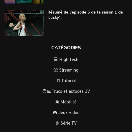
Résumé de l’épisode 5 de la saison 1 de
‘Lucky’...
CATÉGORIES
💻 High Tech
📀 Streaming
📒 Tutorial
🧑‍💻 Trucs et astuces JV
🚘 Mobilité
🎮 Jeux vidéo
🍿 Série TV