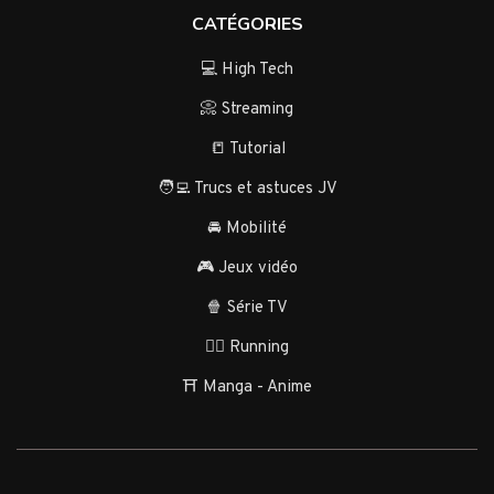
CATÉGORIES
💻 High Tech
📀 Streaming
📒 Tutorial
🧑‍💻 Trucs et astuces JV
🚘 Mobilité
🎮 Jeux vidéo
🍿 Série TV
🏃‍♂️ Running
⛩️ Manga - Anime