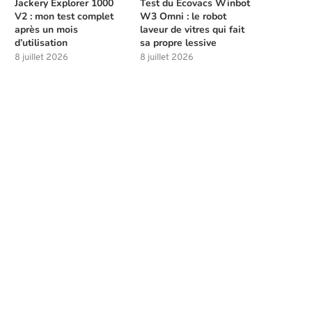
Jackery Explorer 1000
Test du Ecovacs Winbot
V2 : mon test complet
W3 Omni : le robot
après un mois
laveur de vitres qui fait
d’utilisation
sa propre lessive
8 juillet 2026
8 juillet 2026
Meilleures compétences à débloquer
Les solutions de chasse à l
tôt dans Beast of...
la...
4 août 2026
4 août 2026