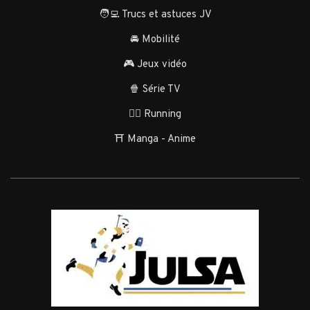
🧑‍💻 Trucs et astuces JV
🚘 Mobilité
🎮 Jeux vidéo
🍿 Série TV
🏃‍♂️ Running
⛩️ Manga - Anime