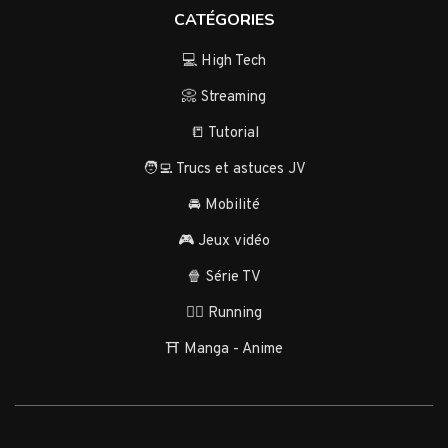
CATÉGORIES
💻 High Tech
📀 Streaming
📒 Tutorial
🧑‍💻 Trucs et astuces JV
🚘 Mobilité
🎮 Jeux vidéo
🍿 Série TV
🏃‍♂️ Running
⛩️ Manga - Anime