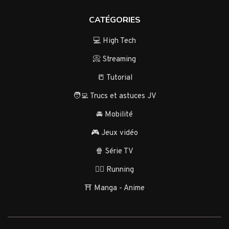
CATÉGORIES
💻 High Tech
📀 Streaming
📒 Tutorial
🧑‍💻 Trucs et astuces JV
🚘 Mobilité
🎮 Jeux vidéo
🍿 Série TV
🏃‍♂️ Running
⛩️ Manga - Anime