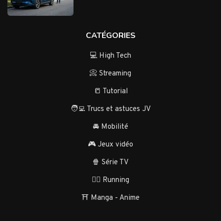
CATÉGORIES
💻 High Tech
📀 Streaming
📒 Tutorial
🧑‍💻 Trucs et astuces JV
🚘 Mobilité
🎮 Jeux vidéo
🍿 Série TV
🏃‍♂️ Running
⛩️ Manga - Anime