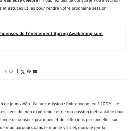
 streameuse célèbre
? N’oubliez pas de consulter notre section
 et astuces utiles pour rendre votre prochaine session
ompenses de l’événement Spring Awakening sont
0
n de jeux vidéo. J'ai une mission : finir chaque jeu à 100%. Je
uces, nées de mon expérience et de ma passion inébranlable pour
lange de conseils pratiques et de réflexions personnelles sur
let de mon parcours dans le monde virtuel, marqué par la