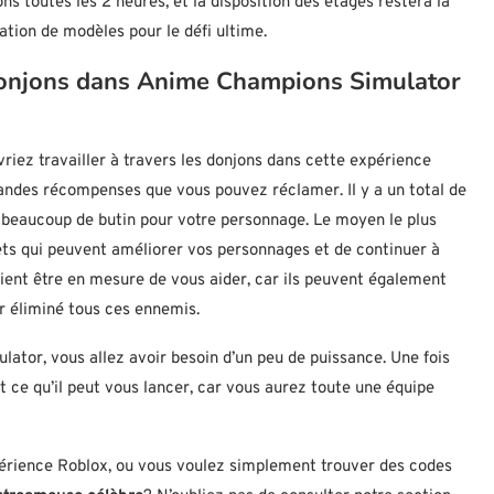
s toutes les 2 heures, et la disposition des étages restera la
ion de modèles pour le défi ultime.
 donjons dans Anime Champions Simulator
vriez travailler à travers les donjons dans cette expérience
grandes récompenses que vous pouvez réclamer. Il y a un total de
 beaucoup de butin pour votre personnage. Le moyen le plus
jets qui peuvent améliorer vos personnages et de continuer à
ent être en mesure de vous aider, car ils peuvent également
ir éliminé tous ces ennemis.
or, vous allez avoir besoin d’un peu de puissance. Une fois
t ce qu’il peut vous lancer, car vous aurez toute une équipe
érience Roblox, ou vous voulez simplement trouver des codes