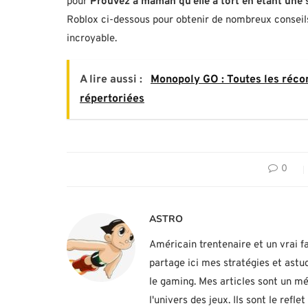
pour
Prouvez à maman qu’elle a tort en étant une
Roblox ci-dessous pour obtenir de nombreux conseils
incroyable.
A lire aussi :
Monopoly GO : Toutes les réc
répertoriées
0
ASTRO
Américain trentenaire et un vrai fa
partage ici mes stratégies et ast
le gaming. Mes articles sont un mé
l'univers des jeux. Ils sont le ref