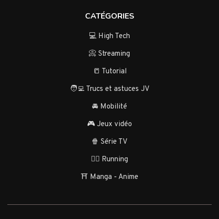
CATÉGORIES
💻 High Tech
📀 Streaming
📒 Tutorial
🧑‍💻 Trucs et astuces JV
🚘 Mobilité
🎮 Jeux vidéo
🍿 Série TV
🏃‍♂️ Running
⛩️ Manga - Anime