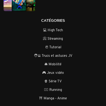
CATÉGORIES
💻 High Tech
📀 Streaming
📒 Tutorial
🧑‍💻 Trucs et astuces JV
🚘 Mobilité
🎮 Jeux vidéo
🍿 Série TV
🏃‍♂️ Running
⛩️ Manga - Anime