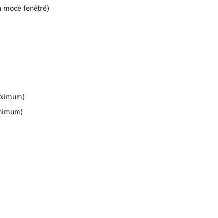
n mode fenêtré)
maximum)
inimum)