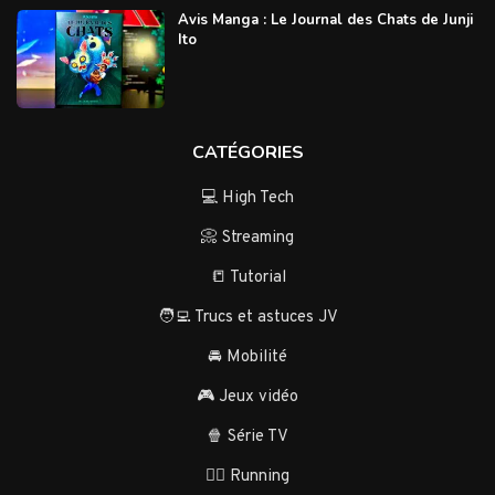
Avis Manga : Le Journal des Chats de Junji
Ito
CATÉGORIES
💻 High Tech
📀 Streaming
📒 Tutorial
🧑‍💻 Trucs et astuces JV
🚘 Mobilité
🎮 Jeux vidéo
🍿 Série TV
🏃‍♂️ Running