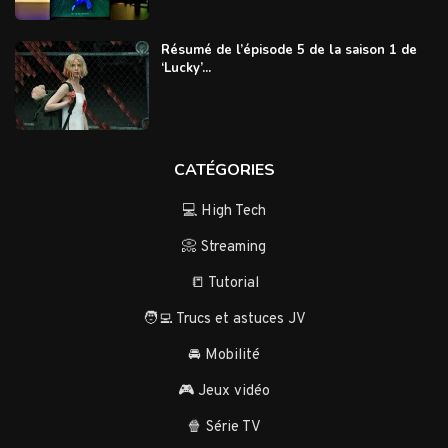
Résumé de l’épisode 5 de la saison 1 de
‘Lucky’...
CATÉGORIES
💻 High Tech
📀 Streaming
📒 Tutorial
🧑‍💻 Trucs et astuces JV
🚘 Mobilité
🎮 Jeux vidéo
🍿 Série TV