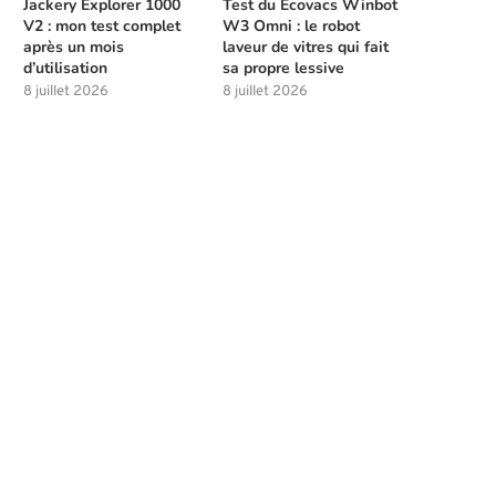
Jackery Explorer 1000
Test du Ecovacs Winbot
V2 : mon test complet
W3 Omni : le robot
après un mois
laveur de vitres qui fait
d’utilisation
sa propre lessive
8 juillet 2026
8 juillet 2026
Meilleures compétences à débloquer
Les solutions de chasse à l
tôt dans Beast of...
la...
4 août 2026
4 août 2026