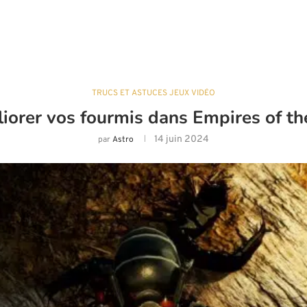
TRUCS ET ASTUCES JEUX VIDÉO
orer vos fourmis dans Empires of t
14 juin 2024
par
Astro