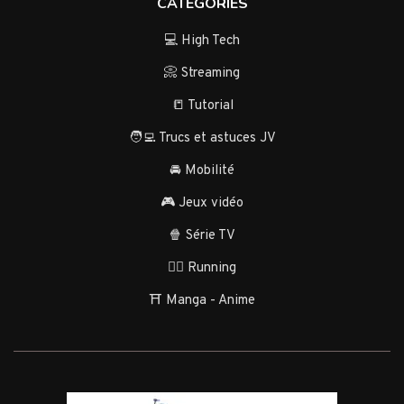
CATÉGORIES
💻 High Tech
📀 Streaming
📒 Tutorial
🧑‍💻 Trucs et astuces JV
🚘 Mobilité
🎮 Jeux vidéo
🍿 Série TV
🏃‍♂️ Running
⛩️ Manga - Anime