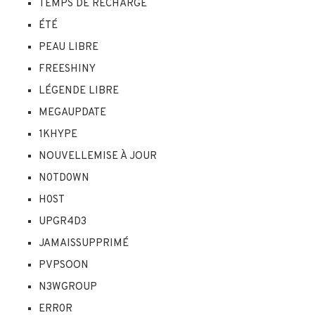
TEMPS DE RECHARGE
ÉTÉ
PEAU LIBRE
FREESHINY
LÉGENDE LIBRE
MEGAUPDATE
1KHYPE
NOUVELLEMISE À JOUR
N0TD0WN
H0ST
UPGR4D3
JAMAISSUPPRIMÉ
PVPSOON
N3WGROUP
ERR0R