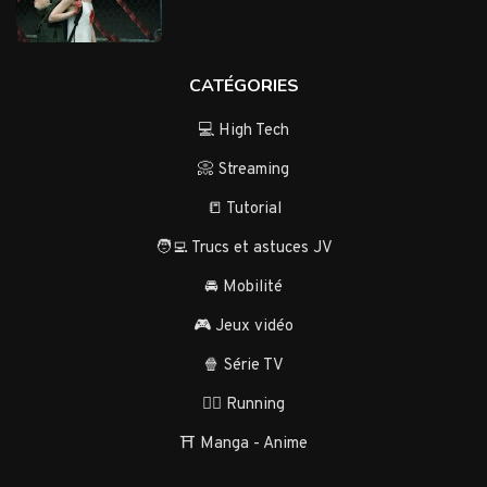
CATÉGORIES
💻 High Tech
📀 Streaming
📒 Tutorial
🧑‍💻 Trucs et astuces JV
🚘 Mobilité
🎮 Jeux vidéo
🍿 Série TV
🏃‍♂️ Running
⛩️ Manga - Anime