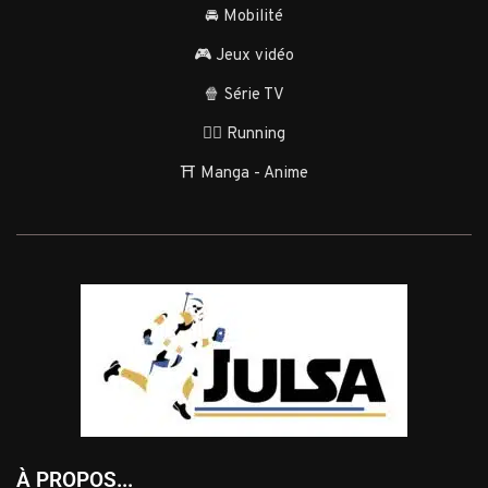
🚘 Mobilité
🎮 Jeux vidéo
🍿 Série TV
🏃‍♂️ Running
⛩️ Manga - Anime
À PROPOS...