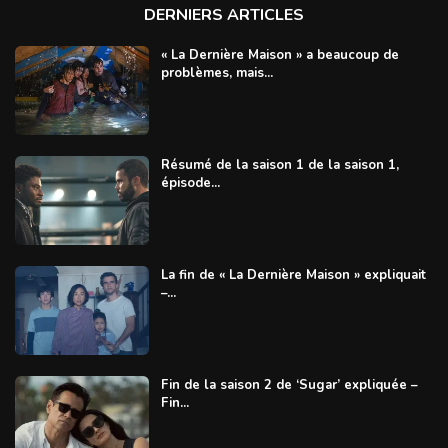
DERNIERS ARTICLES
« La Dernière Maison » a beaucoup de
problèmes, mais...
Résumé de la saison 1 de la saison 1,
épisode...
La fin de « La Dernière Maison » expliquait
–...
Fin de la saison 2 de ‘Sugar’ expliquée –
Fin...