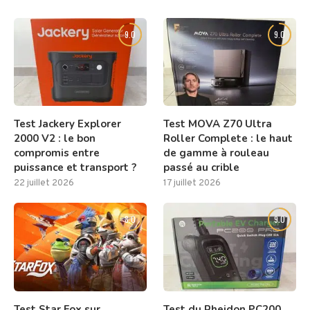
9.0
9.0
Test Jackery Explorer
Test MOVA Z70 Ultra
2000 V2 : le bon
Roller Complete : le haut
compromis entre
de gamme à rouleau
puissance et transport ?
passé au crible
22 juillet 2026
17 juillet 2026
8.0
9.0
Test Star Fox sur
Test du Rheidon PC200