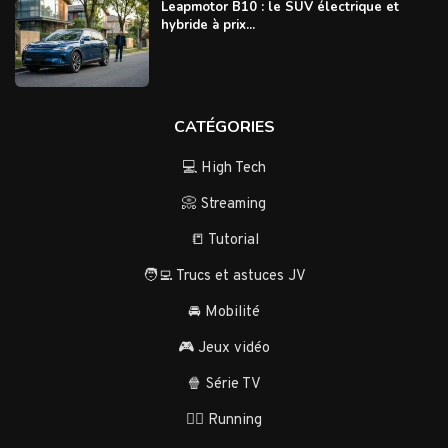
Leapmotor B10 : le SUV électrique et
hybride à prix...
CATÉGORIES
💻 High Tech
📀 Streaming
📒 Tutorial
🧑‍💻 Trucs et astuces JV
🚘 Mobilité
🎮 Jeux vidéo
🍿 Série TV
🏃‍♂️ Running